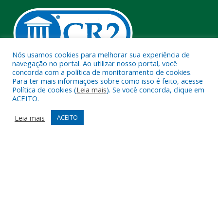
Nós usamos cookies para melhorar sua experiência de
navegação no portal. Ao utilizar nosso portal, você
concorda com a política de monitoramento de cookies.
Muito mais que
criar site
ou
sistema para prefeituras
!
Para ter mais informações sobre como isso é feito, acesse
Política de cookies (
Leia mais
). Se você concorda, clique em
Realizamos uma
assessoria
completa, onde garantimos em
ACEITO.
contrato que todas as exigências das
leis de transparência
pública
serão atendidas.
Leia mais
ACEITO
Conheça o
PNTP
e o
Radar da Transparência Pública
Todos os direitos reservados a Câmara Municipal de Melgaço.
Mapa do Site
Acessar Área Administrativa