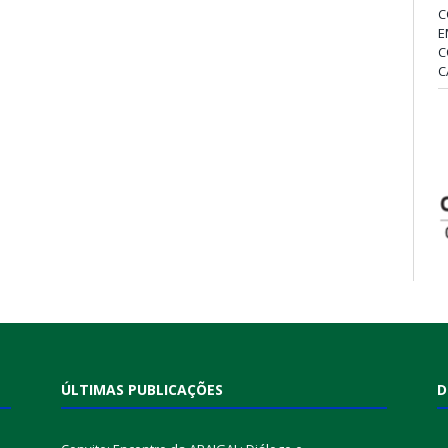
C
E
C
C
ÚLTIMAS PUBLICAÇÕES
D