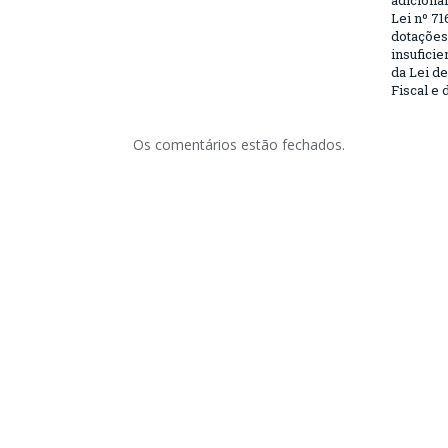
adiciona
Lei nº 71
dotações
insufici
da Lei d
Fiscal e 
Os comentários estão fechados.