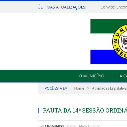
ÚLTIMAS ATUALIZAÇÕES:
O MUNICÍPIO
A 
»
VOCÊ ESTÁ EM:
Home
Atividades Legislativa
PAUTA DA 14ª SESSÃO ORDINÁR
POR
CR2-ADMIN8
EM
25 DE MAIO DE 2022