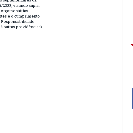
is suplementares da
6/2022, visando suprir
 orçamentárias
entes e o cumprimento
e Responsabilidade
dá outras providências)