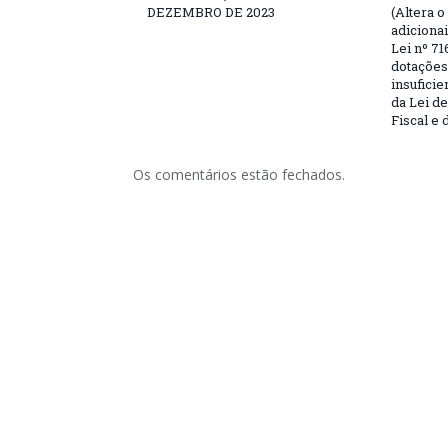
DEZEMBRO DE 2023
(Altera o
adiciona
Lei nº 71
dotações
insufici
da Lei d
Fiscal e 
Os comentários estão fechados.