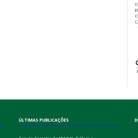
C
E
C
C
ÚLTIMAS PUBLICAÇÕES
D