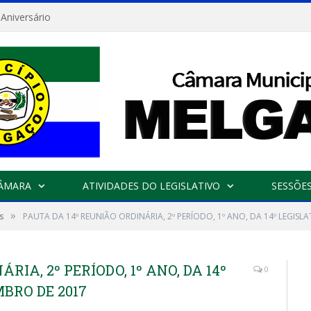
 Aniversário
CÂMARA
ATIVIDADES DO LEGISLATIVO
SESSÕE
»
s
PAUTA DA 14º REUNIÃO ORDINÁRIA, 2º PERÍODO, 1º ANO, DA 14º LEGIS
RIA, 2º PERÍODO, 1º ANO, DA 14º
0
BRO DE 2017