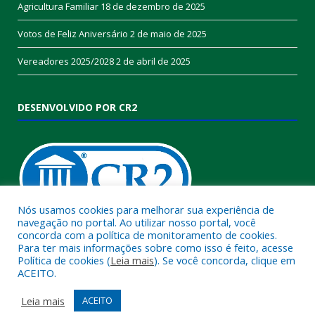
Agricultura Familiar
18 de dezembro de 2025
Votos de Feliz Aniversário
2 de maio de 2025
Vereadores 2025/2028
2 de abril de 2025
DESENVOLVIDO POR CR2
Nós usamos cookies para melhorar sua experiência de
navegação no portal. Ao utilizar nosso portal, você
concorda com a política de monitoramento de cookies.
Muito mais que
criar site
ou
sistema para prefeituras
!
Para ter mais informações sobre como isso é feito, acesse
Política de cookies (
Leia mais
). Se você concorda, clique em
Realizamos uma
assessoria
completa, onde garantimos em
ACEITO.
contrato que todas as exigências das
leis de transparência
pública
serão atendidas.
Leia mais
ACEITO