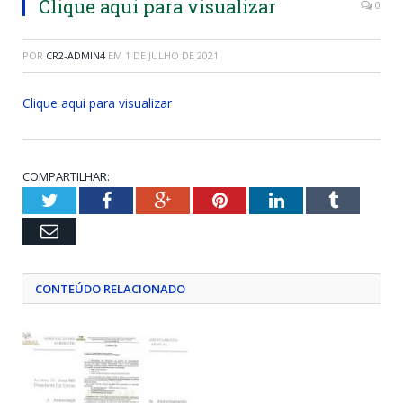
Clique aqui para visualizar
0
POR
CR2-ADMIN4
EM
1 DE JULHO DE 2021
Clique aqui para visualizar
COMPARTILHAR:
Twitter
Facebook
Google+
Pinterest
LinkedIn
Tumblr
Email
CONTEÚDO RELACIONADO