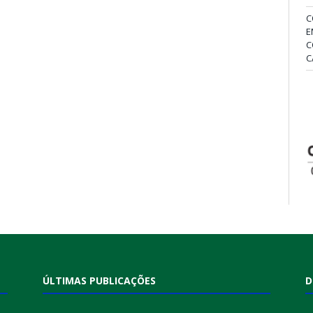
C
E
C
C
ÚLTIMAS PUBLICAÇÕES
D