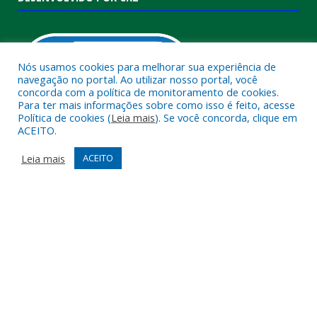
Nós usamos cookies para melhorar sua experiência de
navegação no portal. Ao utilizar nosso portal, você
concorda com a política de monitoramento de cookies.
Para ter mais informações sobre como isso é feito, acesse
Política de cookies (
Leia mais
). Se você concorda, clique em
ACEITO.
Muito mais que
criar site
ou
sistema para prefeituras
!
Realizamos uma
assessoria
completa, onde garantimos em
Leia mais
ACEITO
contrato que todas as exigências das
leis de transparência
pública
serão atendidas.
Conheça o
PNTP
e o
Radar da Transparência Pública
Todos os direitos reservados a Câmara Municipal de Melgaço.