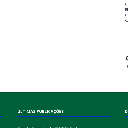
C
E
C
C
ÚLTIMAS PUBLICAÇÕES
D