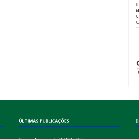
C
E
C
C
ÚLTIMAS PUBLICAÇÕES
D