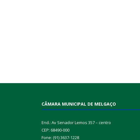
CÂMARA MUNICIPAL DE MELGAÇO
End.: Av Senador Lemos 357 – centro
CEP: 68490-000
Fone: (91) 3637-1228