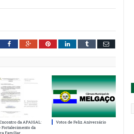
tter
Facebook
Google+
Pinterest
LinkedIn
Tumblr
Email
 Encontro da APAIGAL:
Votos de Feliz Aniversário
e Fortalecimento da
ra Familiar