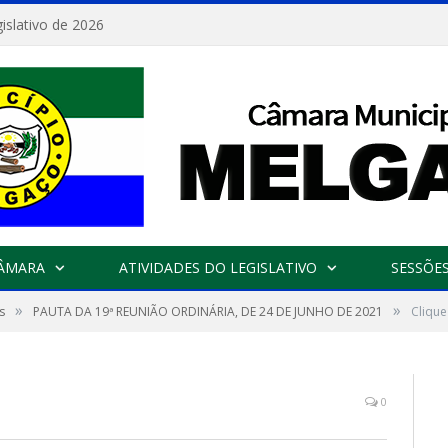
islativo de 2026
CÂMARA
ATIVIDADES DO LEGISLATIVO
SESSÕE
»
»
s
PAUTA DA 19ª REUNIÃO ORDINÁRIA, DE 24 DE JUNHO DE 2021
Clique
0