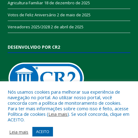
Agricultura Familiar
18 de dezembro de 2025
Votos de Feliz Aniversário
2 de maio de 2025
Vereadores 2025/2028
2 de abril de 2025
DESENVOLVIDO POR CR2
Nós usamos cookies para melhorar sua experiência de
navegação no portal. Ao utilizar nosso portal, você
concorda com a política de monitoramento de cookies.
Muito mais que
criar site
ou
sistema para prefeituras
!
Para ter mais informações sobre como isso é feito, acesse
Política de cookies (
Leia mais
). Se você concorda, clique em
Realizamos uma
assessoria
completa, onde garantimos em
ACEITO.
contrato que todas as exigências das
leis de transparência
pública
serão atendidas.
Leia mais
ACEITO