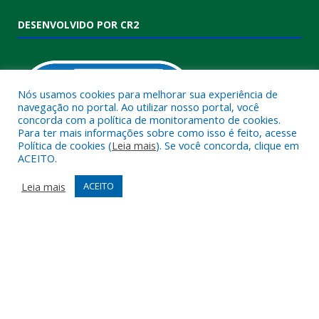
DESENVOLVIDO POR CR2
Nós usamos cookies para melhorar sua experiência de
navegação no portal. Ao utilizar nosso portal, você
concorda com a política de monitoramento de cookies.
Para ter mais informações sobre como isso é feito, acesse
Política de cookies (
Leia mais
). Se você concorda, clique em
ACEITO.
Muito mais que
criar site
ou
sistema para prefeituras
!
Realizamos uma
assessoria
completa, onde garantimos em
Leia mais
ACEITO
contrato que todas as exigências das
leis de transparência
pública
serão atendidas.
Conheça o
PNTP
e o
Radar da Transparência Pública