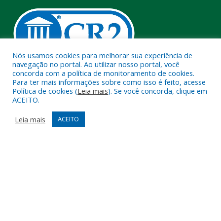
Nós usamos cookies para melhorar sua experiência de
navegação no portal. Ao utilizar nosso portal, você
concorda com a política de monitoramento de cookies.
Muito mais que
criar site
ou
sistema para prefeituras
!
Para ter mais informações sobre como isso é feito, acesse
Política de cookies (
Leia mais
). Se você concorda, clique em
Realizamos uma
assessoria
completa, onde garantimos em
ACEITO.
contrato que todas as exigências das
leis de transparência
pública
serão atendidas.
Leia mais
ACEITO
Conheça o
PNTP
e o
Radar da Transparência Pública
Todos os direitos reservados a Câmara Municipal de Melgaço.
Mapa do Site
Acessar Área Administrativa