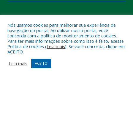
Nós usamos cookies para melhorar sua experiência de
navegação no portal. Ao utilizar nosso portal, você
concorda com a política de monitoramento de cookies.
Para ter mais informações sobre como isso é feito, acesse
Política de cookies (
Leia mais
). Se você concorda, clique em
ACEITO.
Muito mais que
criar site
ou
sistema para prefeituras
!
Realizamos uma
assessoria
completa, onde garantimos em
Leia mais
ACEITO
contrato que todas as exigências das
leis de transparência
pública
serão atendidas.
Conheça o
PNTP
e o
Radar da Transparência Pública
Todos os direitos reservados a Câmara Municipal de Melgaço.