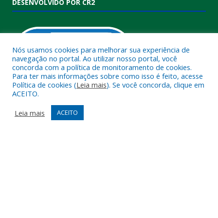
DESENVOLVIDO POR CR2
Nós usamos cookies para melhorar sua experiência de
navegação no portal. Ao utilizar nosso portal, você
concorda com a política de monitoramento de cookies.
Para ter mais informações sobre como isso é feito, acesse
Política de cookies (
Leia mais
). Se você concorda, clique em
ACEITO.
Muito mais que
criar site
ou
sistema para prefeituras
!
Realizamos uma
assessoria
completa, onde garantimos em
Leia mais
ACEITO
contrato que todas as exigências das
leis de transparência
pública
serão atendidas.
Conheça o
PNTP
e o
Radar da Transparência Pública
Todos os direitos reservados a Câmara Municipal de Melgaço.