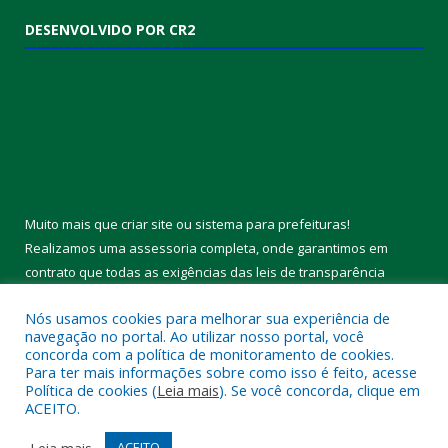
DESENVOLVIDO POR CR2
Muito mais que
criar site
ou
sistema para prefeituras
!
Realizamos uma
assessoria
completa, onde garantimos em
contrato que todas as exigências das
leis de transparência
pública
serão atendidas.
Nós usamos cookies para melhorar sua experiência de
navegação no portal. Ao utilizar nosso portal, você
Conheça o
PNTP
e o
Radar da Transparência Pública
concorda com a política de monitoramento de cookies.
Para ter mais informações sobre como isso é feito, acesse
Política de cookies (
Leia mais
). Se você concorda, clique em
ACEITO.
Todos os direitos reservados a Câmara Municipal de Melgaço.
Leia mais
ACEITO