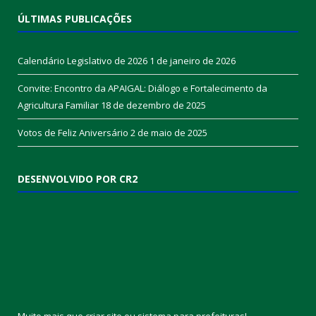
CÂMARA MUNICIPAL DE MELGAÇO
End.: Av Senador Lemos 357 – centro
CEP: 68490-000
Fone: (91) 3637-1228
Horário de atendimento: 07:00 às 12:00
ÚLTIMAS PUBLICAÇÕES
Calendário Legislativo de 2026
1 de janeiro de 2026
Convite: Encontro da APAIGAL: Diálogo e Fortalecimento da
Agricultura Familiar
18 de dezembro de 2025
Votos de Feliz Aniversário
2 de maio de 2025
DESENVOLVIDO POR CR2