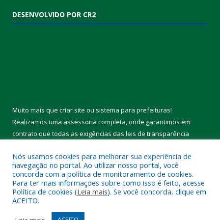
Calendário Legislativo de 2026
1 de janeiro de 2026
Convite: Encontro da APAIGAL: Diálogo e Fortalecimento da
Agricultura Familiar
18 de dezembro de 2025
Votos de Feliz Aniversário
2 de maio de 2025
DESENVOLVIDO POR CR2
Nós usamos cookies para melhorar sua experiência de
navegação no portal. Ao utilizar nosso portal, você
concorda com a política de monitoramento de cookies.
Para ter mais informações sobre como isso é feito, acesse
Política de cookies (
Leia mais
). Se você concorda, clique em
ACEITO.
Muito mais que
criar site
ou
sistema para prefeituras
!
Realizamos uma
assessoria
completa, onde garantimos em
Leia mais
ACEITO