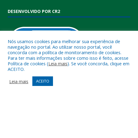
DESENVOLVIDO POR CR2
Nós usamos cookies para melhorar sua experiência de
navegação no portal. Ao utilizar nosso portal, você
concorda com a política de monitoramento de cookies.
Para ter mais informações sobre como isso é feito, acesse
Política de cookies (
Leia mais
). Se você concorda, clique em
ACEITO.
Muito mais que
criar site
ou
sistema para prefeituras
!
Realizamos uma
assessoria
completa, onde garantimos em
Leia mais
ACEITO
contrato que todas as exigências das
leis de transparência
pública
serão atendidas.
Conheça o
PNTP
e o
Radar da Transparência Pública