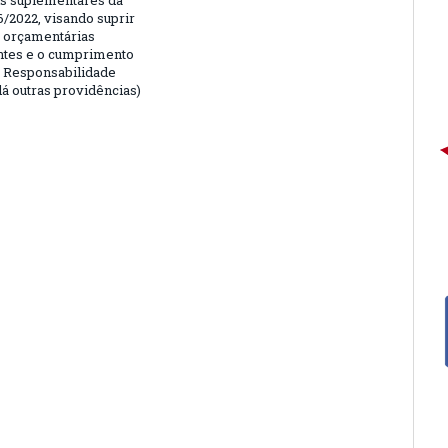
is suplementares da
6/2022, visando suprir
 orçamentárias
entes e o cumprimento
e Responsabilidade
dá outras providências)