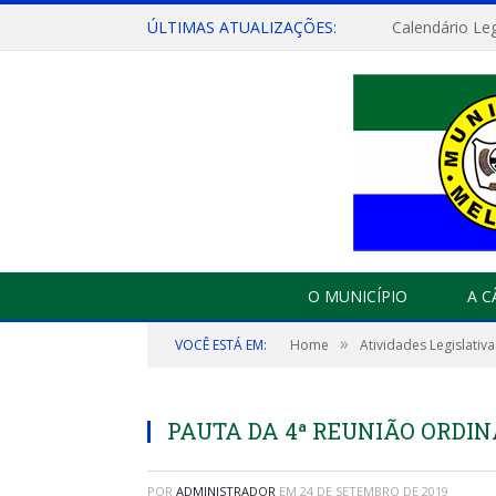
ÚLTIMAS ATUALIZAÇÕES:
Calendário Leg
O MUNICÍPIO
A 
»
VOCÊ ESTÁ EM:
Home
Atividades Legislativa
PAUTA DA 4ª REUNIÃO ORDINÁ
POR
ADMINISTRADOR
EM
24 DE SETEMBRO DE 2019