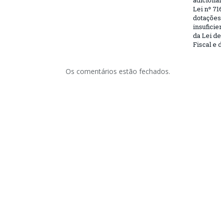
adiciona
Lei nº 71
dotações
insufici
da Lei d
Fiscal e 
Os comentários estão fechados.