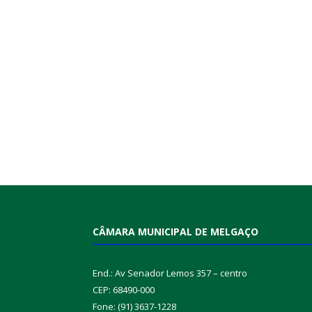
CÂMARA MUNICIPAL DE MELGAÇO
End.: Av Senador Lemos 357 – centro
CEP: 68490-000
Fone: (91) 3637-1228