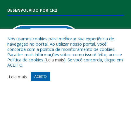
DESENVOLVIDO POR CR2
Nós usamos cookies para melhorar sua experiência de
navegação no portal. Ao utilizar nosso portal, você
concorda com a política de monitoramento de cookies.
Para ter mais informações sobre como isso é feito, acesse
Política de cookies (
Leia mais
). Se você concorda, clique em
ACEITO.
Muito mais que
criar site
ou
sistema para prefeituras
!
Realizamos uma
assessoria
completa, onde garantimos em
Leia mais
ACEITO
contrato que todas as exigências das
leis de transparência
pública
serão atendidas.
Conheça o
PNTP
e o
Radar da Transparência Pública