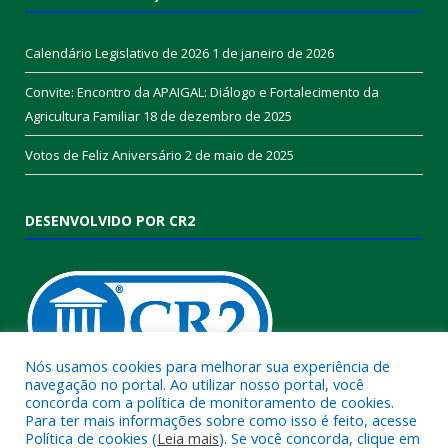
Calendário Legislativo de 2026
1 de janeiro de 2026
Convite: Encontro da APAIGAL: Diálogo e Fortalecimento da
Agricultura Familiar
18 de dezembro de 2025
Votos de Feliz Aniversário
2 de maio de 2025
DESENVOLVIDO POR CR2
Nós usamos cookies para melhorar sua experiência de
navegação no portal. Ao utilizar nosso portal, você
concorda com a política de monitoramento de cookies.
Muito mais que
criar site
ou
sistema para prefeituras
!
Para ter mais informações sobre como isso é feito, acesse
Política de cookies (
Leia mais
). Se você concorda, clique em
Realizamos uma
assessoria
completa, onde garantimos em