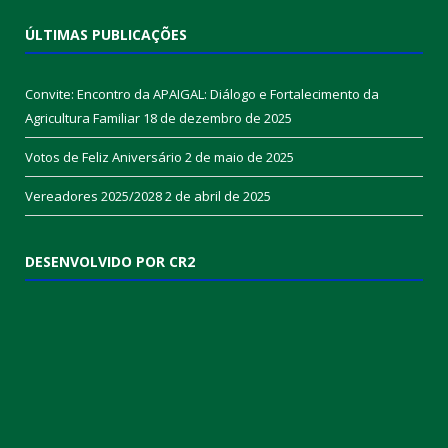
CÂMARA MUNICIPAL DE MELGAÇO
End.: Av Senador Lemos 357 – centro
CEP: 68490-000
Fone: (91) 3637-1228
Horário de atendimento: 07:00 às 12:00
ÚLTIMAS PUBLICAÇÕES
Convite: Encontro da APAIGAL: Diálogo e Fortalecimento da
Agricultura Familiar
18 de dezembro de 2025
Votos de Feliz Aniversário
2 de maio de 2025
Vereadores 2025/2028
2 de abril de 2025