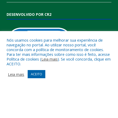
DESENVOLVIDO POR CR2
Nós usamos cookies para melhorar sua experiência de
navegação no portal. Ao utilizar nosso portal, você
concorda com a política de monitoramento de cookies.
Para ter mais informações sobre como isso é feito, acesse
Política de cookies (
Leia mais
). Se você concorda, clique em
ACEITO.
Muito mais que
criar site
ou
sistema para prefeituras
!
Realizamos uma
assessoria
completa, onde garantimos em
Leia mais
ACEITO
contrato que todas as exigências das
leis de transparência
pública
serão atendidas.
Conheça o
PNTP
e o
Radar da Transparência Pública