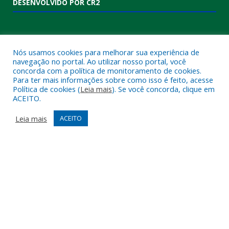
DESENVOLVIDO POR CR2
Nós usamos cookies para melhorar sua experiência de
navegação no portal. Ao utilizar nosso portal, você
concorda com a política de monitoramento de cookies.
Para ter mais informações sobre como isso é feito, acesse
Política de cookies (
Leia mais
). Se você concorda, clique em
ACEITO.
Muito mais que
criar site
ou
sistema para prefeituras
!
Realizamos uma
assessoria
completa, onde garantimos em
Leia mais
ACEITO
contrato que todas as exigências das
leis de transparência
pública
serão atendidas.
Conheça o
PNTP
e o
Radar da Transparência Pública
Todos os direitos reservados a Câmara Municipal de Melgaço.