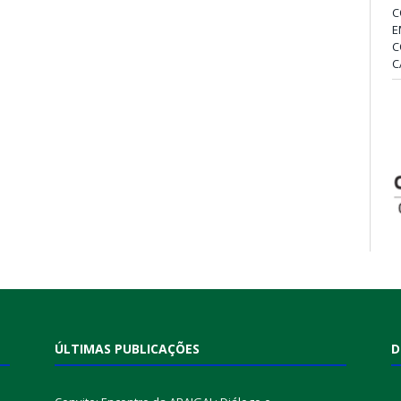
C
E
C
C
ÚLTIMAS PUBLICAÇÕES
D