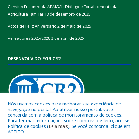
Convite: Encontro da APAIGAL: Diálogo e Fortalecimento da
Agricultura Familiar
18 de dezembro de 2025
Votos de Feliz Aniversário
2 de maio de 2025
Vereadores 2025/2028
2 de abril de 2025
DESENVOLVIDO POR CR2
Nós usamos cookies para melhorar sua experiência de
navegação no portal. Ao utilizar nosso portal, você
concorda com a política de monitoramento de cookies.
Muito mais que
criar site
ou
sistema para prefeituras
!
Para ter mais informações sobre como isso é feito, acesse
Política de cookies (
Leia mais
). Se você concorda, clique em
Realizamos uma
assessoria
completa, onde garantimos em
ACEITO.
contrato que todas as exigências das
leis de transparência