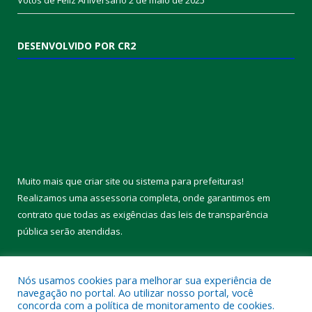
Votos de Feliz Aniversário
2 de maio de 2025
DESENVOLVIDO POR CR2
Muito mais que
criar site
ou
sistema para prefeituras
!
Realizamos uma
assessoria
completa, onde garantimos em
contrato que todas as exigências das
leis de transparência
pública
serão atendidas.
Conheça o
PNTP
e o
Radar da Transparência Pública
Nós usamos cookies para melhorar sua experiência de
navegação no portal. Ao utilizar nosso portal, você
concorda com a política de monitoramento de cookies.