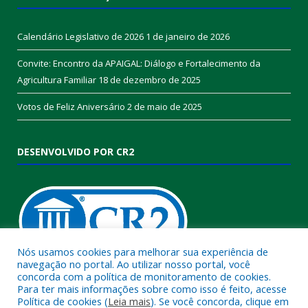
Calendário Legislativo de 2026
1 de janeiro de 2026
Convite: Encontro da APAIGAL: Diálogo e Fortalecimento da
Agricultura Familiar
18 de dezembro de 2025
Votos de Feliz Aniversário
2 de maio de 2025
DESENVOLVIDO POR CR2
Nós usamos cookies para melhorar sua experiência de
navegação no portal. Ao utilizar nosso portal, você
concorda com a política de monitoramento de cookies.
Muito mais que
criar site
ou
sistema para prefeituras
!
Para ter mais informações sobre como isso é feito, acesse
Política de cookies (
Leia mais
). Se você concorda, clique em
Realizamos uma
assessoria
completa, onde garantimos em