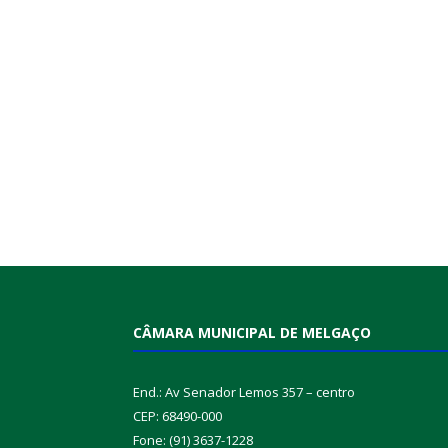
CÂMARA MUNICIPAL DE MELGAÇO
End.: Av Senador Lemos 357 – centro
CEP: 68490-000
Fone: (91) 3637-1228