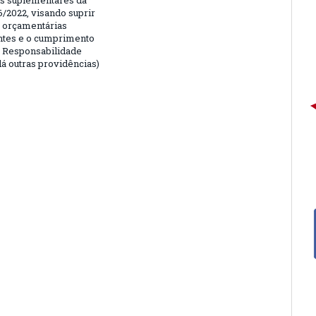
is suplementares da
6/2022, visando suprir
 orçamentárias
entes e o cumprimento
e Responsabilidade
dá outras providências)