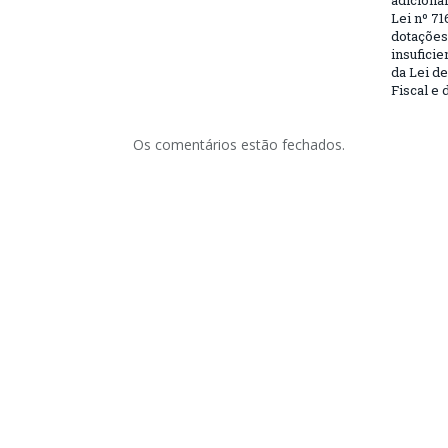
adiciona
Lei nº 71
dotações
insufici
da Lei d
Fiscal e 
Os comentários estão fechados.