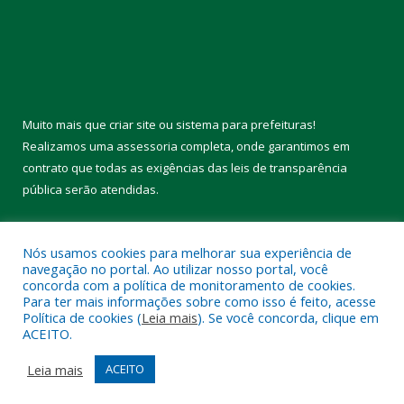
Muito mais que
criar site
ou
sistema para prefeituras
!
Realizamos uma
assessoria
completa, onde garantimos em
contrato que todas as exigências das
leis de transparência
pública
serão atendidas.
Conheça o
PNTP
e o
Radar da Transparência Pública
Nós usamos cookies para melhorar sua experiência de
navegação no portal. Ao utilizar nosso portal, você
concorda com a política de monitoramento de cookies.
Para ter mais informações sobre como isso é feito, acesse
Política de cookies (
Leia mais
). Se você concorda, clique em
Todos os direitos reservados a Câmara Municipal de Melgaço.
ACEITO.
Mapa do Site
Acessar Área Administrativa
Leia mais
ACEITO
Acessar Webmail