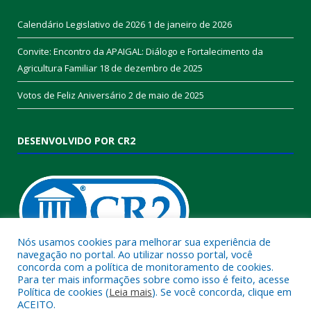
Calendário Legislativo de 2026
1 de janeiro de 2026
Convite: Encontro da APAIGAL: Diálogo e Fortalecimento da
Agricultura Familiar
18 de dezembro de 2025
Votos de Feliz Aniversário
2 de maio de 2025
DESENVOLVIDO POR CR2
Nós usamos cookies para melhorar sua experiência de
navegação no portal. Ao utilizar nosso portal, você
concorda com a política de monitoramento de cookies.
Muito mais que
criar site
ou
sistema para prefeituras
!
Para ter mais informações sobre como isso é feito, acesse
Política de cookies (
Leia mais
). Se você concorda, clique em
Realizamos uma
assessoria
completa, onde garantimos em
ACEITO.
contrato que todas as exigências das
leis de transparência