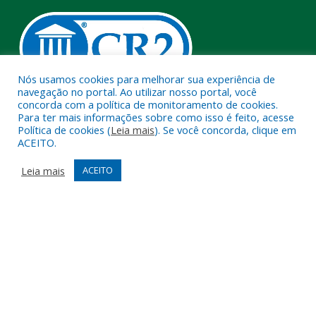
Nós usamos cookies para melhorar sua experiência de
navegação no portal. Ao utilizar nosso portal, você
concorda com a política de monitoramento de cookies.
Muito mais que
criar site
ou
sistema para prefeituras
!
Para ter mais informações sobre como isso é feito, acesse
Política de cookies (
Leia mais
). Se você concorda, clique em
Realizamos uma
assessoria
completa, onde garantimos em
ACEITO.
contrato que todas as exigências das
leis de transparência
pública
serão atendidas.
Leia mais
ACEITO
Conheça o
PNTP
e o
Radar da Transparência Pública
Todos os direitos reservados a Câmara Municipal de Melgaço.
Mapa do Site
Acessar Área Administrativa