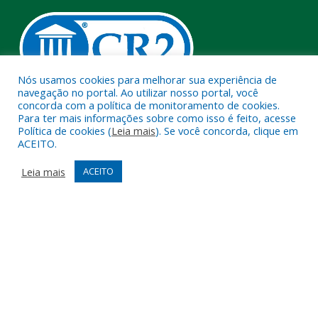
Nós usamos cookies para melhorar sua experiência de
navegação no portal. Ao utilizar nosso portal, você
concorda com a política de monitoramento de cookies.
Muito mais que
criar site
ou
sistema para prefeituras
!
Para ter mais informações sobre como isso é feito, acesse
Política de cookies (
Leia mais
). Se você concorda, clique em
Realizamos uma
assessoria
completa, onde garantimos em
ACEITO.
contrato que todas as exigências das
leis de transparência
pública
serão atendidas.
Leia mais
ACEITO
Conheça o
PNTP
e o
Radar da Transparência Pública
Todos os direitos reservados a Câmara Municipal de Melgaço.
Mapa do Site
Acessar Área Administrativa