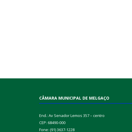
CÂMARA MUNICIPAL DE MELGAÇO
End.: Av Senador Lemos 357 – centro
CEP: 68490-000
Fone: (91) 3637-1228