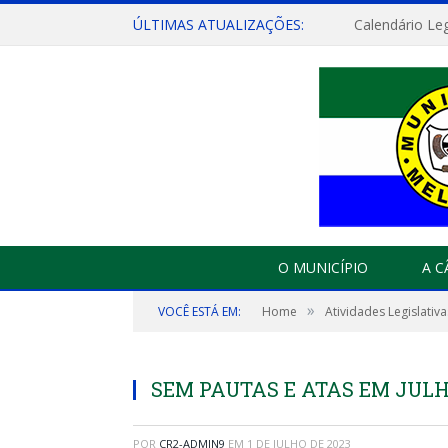
ÚLTIMAS ATUALIZAÇÕES:
Calendário Leg
O MUNICÍPIO
A 
»
VOCÊ ESTÁ EM:
Home
Atividades Legislativa
SEM PAUTAS E ATAS EM JULH
POR
CR2-ADMIN9
EM
1 DE JULHO DE 2023