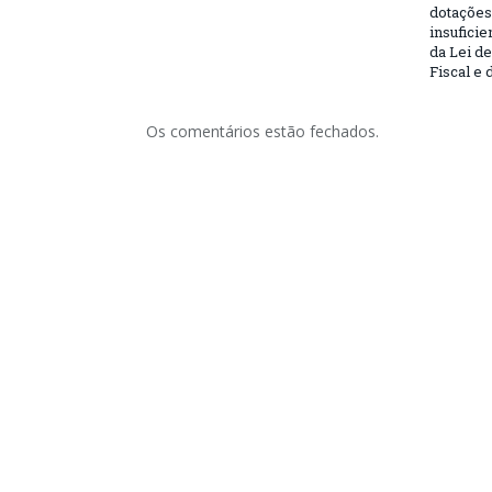
dotações
insufici
da Lei d
Fiscal e 
Os comentários estão fechados.