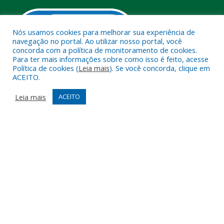
Nós usamos cookies para melhorar sua experiência de
navegação no portal. Ao utilizar nosso portal, você
concorda com a política de monitoramento de cookies.
Para ter mais informações sobre como isso é feito, acesse
Política de cookies (
Leia mais
). Se você concorda, clique em
ACEITO.
Muito mais que
criar site
ou
sistema para prefeituras
!
Realizamos uma
assessoria
completa, onde garantimos em
Leia mais
ACEITO
contrato que todas as exigências das
leis de transparência
pública
serão atendidas.
Conheça o
PNTP
e o
Radar da Transparência Pública
Todos os direitos reservados a Câmara Municipal de Melgaço.
Mapa do Site
Acessar Área Administrativa