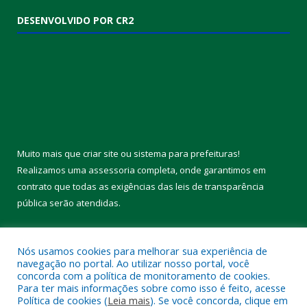
DESENVOLVIDO POR CR2
Muito mais que
criar site
ou
sistema para prefeituras
!
Realizamos uma
assessoria
completa, onde garantimos em
contrato que todas as exigências das
leis de transparência
pública
serão atendidas.
Conheça o
PNTP
e o
Radar da Transparência Pública
Nós usamos cookies para melhorar sua experiência de
navegação no portal. Ao utilizar nosso portal, você
concorda com a política de monitoramento de cookies.
Para ter mais informações sobre como isso é feito, acesse
Política de cookies (
Leia mais
). Se você concorda, clique em
Todos os direitos reservados a Câmara Municipal de Melgaço.