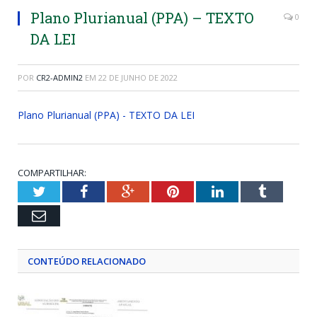
Plano Plurianual (PPA) – TEXTO
0
DA LEI
POR
CR2-ADMIN2
EM
22 DE JUNHO DE 2022
Plano Plurianual (PPA) - TEXTO DA LEI
COMPARTILHAR:
Twitter
Facebook
Google+
Pinterest
LinkedIn
Tumblr
Email
CONTEÚDO RELACIONADO