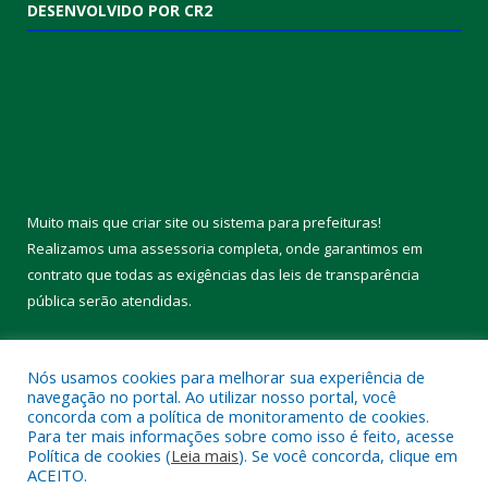
DESENVOLVIDO POR CR2
Muito mais que
criar site
ou
sistema para prefeituras
!
Realizamos uma
assessoria
completa, onde garantimos em
contrato que todas as exigências das
leis de transparência
pública
serão atendidas.
Conheça o
PNTP
e o
Radar da Transparência Pública
Nós usamos cookies para melhorar sua experiência de
navegação no portal. Ao utilizar nosso portal, você
concorda com a política de monitoramento de cookies.
Para ter mais informações sobre como isso é feito, acesse
Política de cookies (
Leia mais
). Se você concorda, clique em
Todos os direitos reservados a Câmara Municipal de Melgaço.
ACEITO.