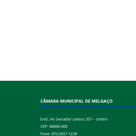
CÂMARA MUNICIPAL DE MELGAÇO
End.: Av Senador Lemos 357 – centro
CEP: 68490-000
Fone: (91) 3637-1228