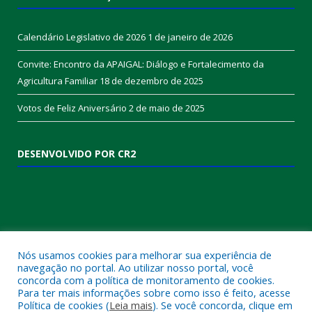
Calendário Legislativo de 2026
1 de janeiro de 2026
Convite: Encontro da APAIGAL: Diálogo e Fortalecimento da
Agricultura Familiar
18 de dezembro de 2025
Votos de Feliz Aniversário
2 de maio de 2025
DESENVOLVIDO POR CR2
Nós usamos cookies para melhorar sua experiência de
navegação no portal. Ao utilizar nosso portal, você
concorda com a política de monitoramento de cookies.
Muito mais que
criar site
ou
sistema para prefeituras
!
Para ter mais informações sobre como isso é feito, acesse
Política de cookies (
Leia mais
). Se você concorda, clique em
Realizamos uma
assessoria
completa, onde garantimos em