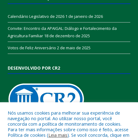
Calendário Legislativo de 2026
1 de janeiro de 2026
Convite: Encontro da APAIGAL: Diálogo e Fortalecimento da
Agricultura Familiar
18 de dezembro de 2025
Votos de Feliz Aniversário
2 de maio de 2025
DESENVOLVIDO POR CR2
Nós usamos cookies para melhorar sua experiência de
navegação no portal. Ao utilizar nosso portal, você
concorda com a política de monitoramento de cookies.
Muito mais que
criar site
ou
sistema para prefeituras
!
Para ter mais informações sobre como isso é feito, acesse
Política de cookies (
Leia mais
). Se você concorda, clique em
Realizamos uma
assessoria
completa, onde garantimos em