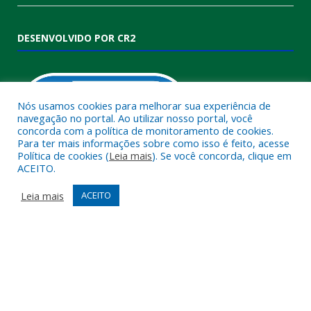
DESENVOLVIDO POR CR2
Nós usamos cookies para melhorar sua experiência de
navegação no portal. Ao utilizar nosso portal, você
concorda com a política de monitoramento de cookies.
Para ter mais informações sobre como isso é feito, acesse
Política de cookies (
Leia mais
). Se você concorda, clique em
ACEITO.
Muito mais que
criar site
ou
sistema para prefeituras
!
Realizamos uma
assessoria
completa, onde garantimos em
Leia mais
ACEITO
contrato que todas as exigências das
leis de transparência
pública
serão atendidas.
Conheça o
PNTP
e o
Radar da Transparência Pública