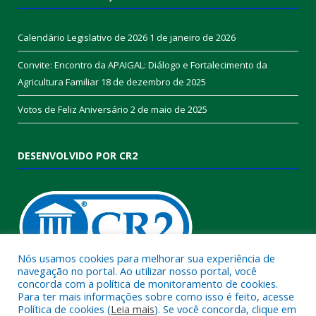
Calendário Legislativo de 2026
1 de janeiro de 2026
Convite: Encontro da APAIGAL: Diálogo e Fortalecimento da
Agricultura Familiar
18 de dezembro de 2025
Votos de Feliz Aniversário
2 de maio de 2025
DESENVOLVIDO POR CR2
Nós usamos cookies para melhorar sua experiência de
navegação no portal. Ao utilizar nosso portal, você
concorda com a política de monitoramento de cookies.
Muito mais que
criar site
ou
sistema para prefeituras
!
Para ter mais informações sobre como isso é feito, acesse
Política de cookies (
Leia mais
). Se você concorda, clique em
Realizamos uma
assessoria
completa, onde garantimos em