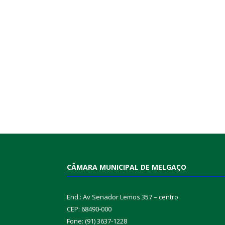
CÂMARA MUNICIPAL DE MELGAÇO
End.: Av Senador Lemos 357 – centro
CEP: 68490-000
Fone: (91) 3637-1228