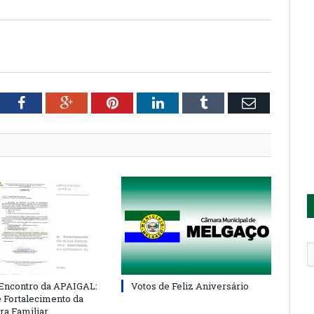
tter
Facebook
Google+
Pinterest
LinkedIn
Tumblr
Email
 Encontro da APAIGAL:
Votos de Feliz Aniversário
e Fortalecimento da
ra Familiar