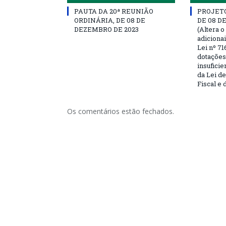
PAUTA DA 20ª REUNIÃO
PROJETO 
ORDINÁRIA, DE 08 DE
DE 08 D
DEZEMBRO DE 2023
(Altera o
adiciona
Lei nº 71
dotações
insufici
da Lei d
Fiscal e 
Os comentários estão fechados.