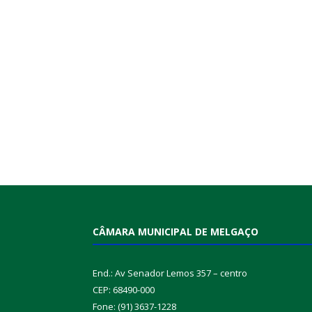
CÂMARA MUNICIPAL DE MELGAÇO
End.: Av Senador Lemos 357 – centro
CEP: 68490-000
Fone: (91) 3637-1228