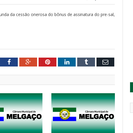
riunda da cessão onerosa do bônus de assinatura do pre-sal,
tter
Facebook
Google+
Pinterest
LinkedIn
Tumblr
Email