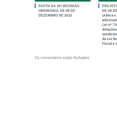
PAUTA DA 20ª REUNIÃO
PROJETO 
ORDINÁRIA, DE 08 DE
DE 08 D
DEZEMBRO DE 2023
(Altera o
adiciona
Lei nº 71
dotações
insufici
da Lei d
Fiscal e 
Os comentários estão fechados.