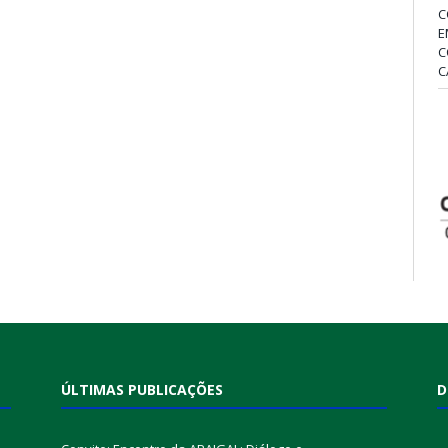
C
E
C
C
ÚLTIMAS PUBLICAÇÕES
D