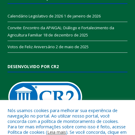
Calendário Legislativo de 2026
1 de janeiro de 2026
Convite: Encontro da APAIGAL: Diálogo e Fortalecimento da
Agricultura Familiar
18 de dezembro de 2025
Votos de Feliz Aniversário
2 de maio de 2025
DESENVOLVIDO POR CR2
Nós usamos cookies para melhorar sua experiência de
navegação no portal. Ao utilizar nosso portal, você
concorda com a política de monitoramento de cookies.
Muito mais que
criar site
ou
sistema para prefeituras
!
Para ter mais informações sobre como isso é feito, acesse
Política de cookies (
Leia mais
). Se você concorda, clique em
Realizamos uma
assessoria
completa, onde garantimos em