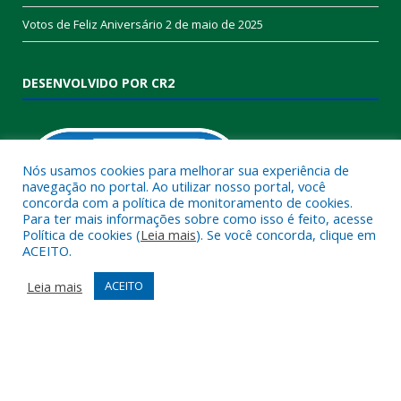
Votos de Feliz Aniversário
2 de maio de 2025
DESENVOLVIDO POR CR2
Nós usamos cookies para melhorar sua experiência de
navegação no portal. Ao utilizar nosso portal, você
concorda com a política de monitoramento de cookies.
Para ter mais informações sobre como isso é feito, acesse
Política de cookies (
Leia mais
). Se você concorda, clique em
ACEITO.
Muito mais que
criar site
ou
sistema para prefeituras
!
Realizamos uma
assessoria
completa, onde garantimos em
Leia mais
ACEITO
contrato que todas as exigências das
leis de transparência
pública
serão atendidas.
Conheça o
PNTP
e o
Radar da Transparência Pública