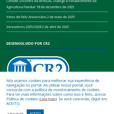
Convite: Encontro da APAIGAL: Diálogo e Fortalecimento da
Agricultura Familiar
18 de dezembro de 2025
Votos de Feliz Aniversário
2 de maio de 2025
Vereadores 2025/2028
2 de abril de 2025
DESENVOLVIDO POR CR2
Nós usamos cookies para melhorar sua experiência de
navegação no portal. Ao utilizar nosso portal, você
concorda com a política de monitoramento de cookies.
Muito mais que
criar site
ou
sistema para prefeituras
!
Para ter mais informações sobre como isso é feito, acesse
Política de cookies (
Leia mais
). Se você concorda, clique em
Realizamos uma
assessoria
completa, onde garantimos em
ACEITO.
contrato que todas as exigências das
leis de transparência
pública
serão atendidas.
Leia mais
ACEITO