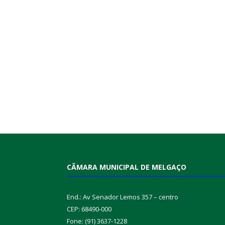
CÂMARA MUNICIPAL DE MELGAÇO
End.: Av Senador Lemos 357 – centro
CEP: 68490-000
Fone: (91) 3637-1228