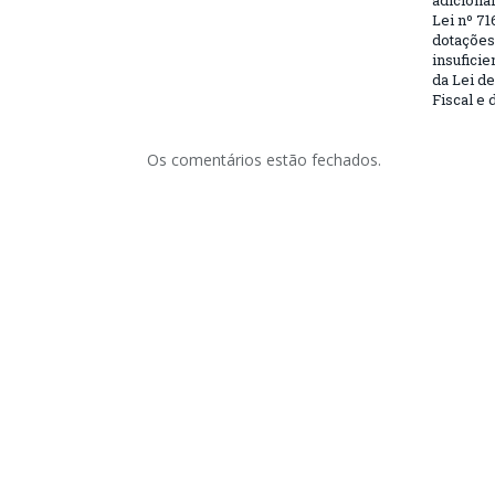
adiciona
Lei nº 71
dotações
insufici
da Lei d
Fiscal e 
Os comentários estão fechados.