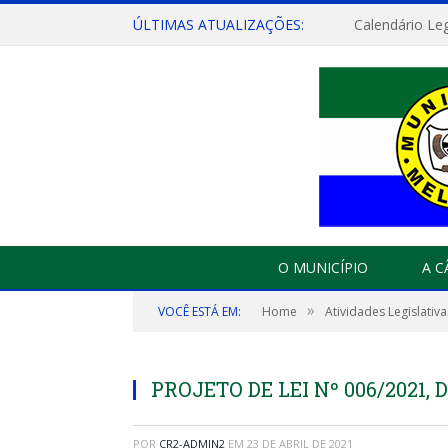
ÚLTIMAS ATUALIZAÇÕES:
Calendário Leg
O MUNICÍPIO
A 
»
VOCÊ ESTÁ EM:
Home
Atividades Legislativa
PROJETO DE LEI Nº 006/2021, D
POR
CR2-ADMIN2
EM
23 DE ABRIL DE 2021