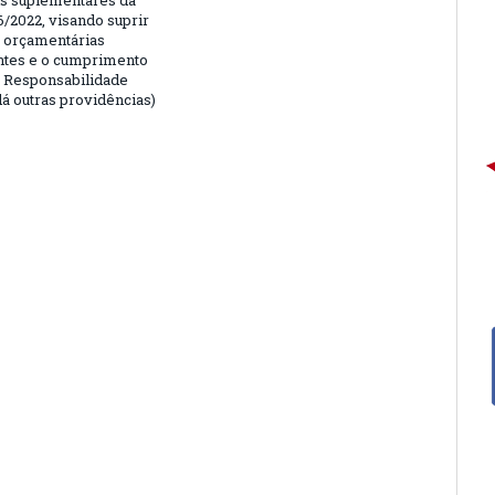
is suplementares da
6/2022, visando suprir
 orçamentárias
entes e o cumprimento
e Responsabilidade
dá outras providências)