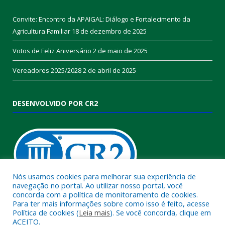
Convite: Encontro da APAIGAL: Diálogo e Fortalecimento da
Agricultura Familiar
18 de dezembro de 2025
Votos de Feliz Aniversário
2 de maio de 2025
Vereadores 2025/2028
2 de abril de 2025
DESENVOLVIDO POR CR2
Nós usamos cookies para melhorar sua experiência de
navegação no portal. Ao utilizar nosso portal, você
concorda com a política de monitoramento de cookies.
Muito mais que
criar site
ou
sistema para prefeituras
!
Para ter mais informações sobre como isso é feito, acesse
Política de cookies (
Leia mais
). Se você concorda, clique em
Realizamos uma
assessoria
completa, onde garantimos em
ACEITO.